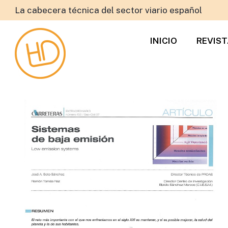
La cabecera técnica del sector viario español
INICIO
REVIS