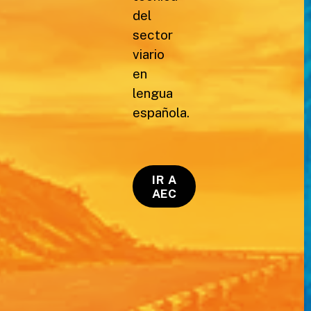
del
sector
viario
en
lengua
española.
IR A
AEC