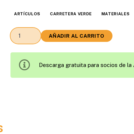
ARTÍCULOS
CARRETERA VERDE
MATERIALES
Sistemas
AÑADIR AL CARRITO
de
Baja
Emisión
Descarga gratuita para socios de la 
cantidad
s