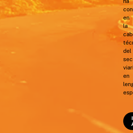
ha
con
en
la
cab
téc
del
sec
viar
en
len
esp