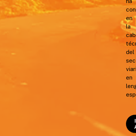
ha
con
en
la
cab
téc
del
sec
viar
en
len
esp