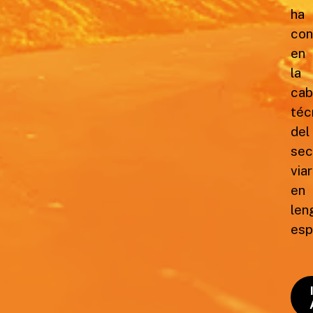
ha
con
en
la
cab
téc
del
sec
viar
en
len
esp