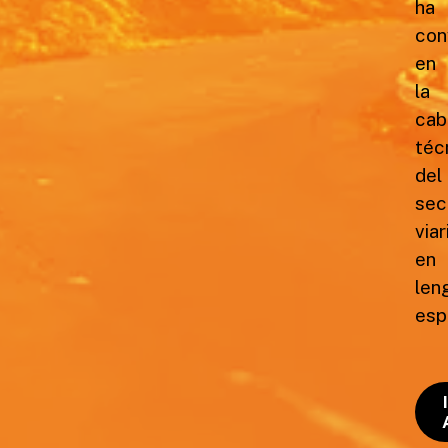
ha
con
en
la
cab
téc
del
sec
viar
en
len
esp