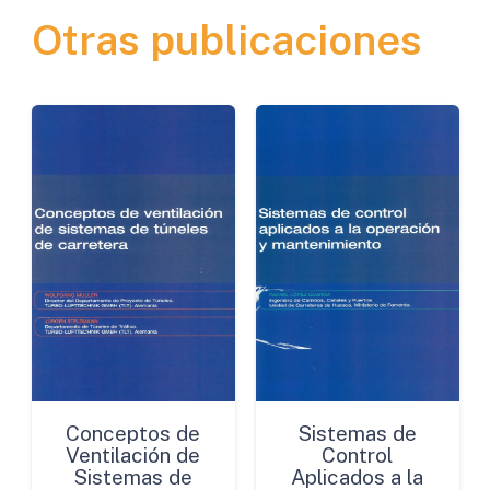
Otras publicaciones
un
Futuro
más
Seguro
cantidad
Conceptos de
Sistemas de
Ventilación de
Control
Sistemas de
Aplicados a la