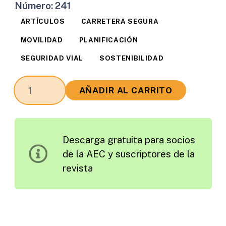
Número:
241
ARTÍCULOS
CARRETERA SEGURA
MOVILIDAD
PLANIFICACIÓN
SEGURIDAD VIAL
SOSTENIBILIDAD
La
AÑADIR AL CARRITO
Seguridad
Vial
en
Descarga gratuita para socios
los
de la AEC y suscriptores de la
Planes
revista
de
Movilidad
Sostenible:
Navegando
hacia