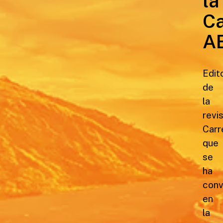
la
Ca
A
Edit
de
la
revi
Carr
que
se
ha
conv
en
la