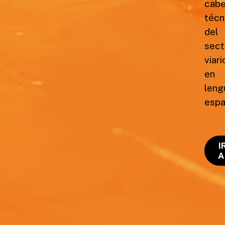
cabe
técn
del
sect
viari
en
leng
espa
I
A