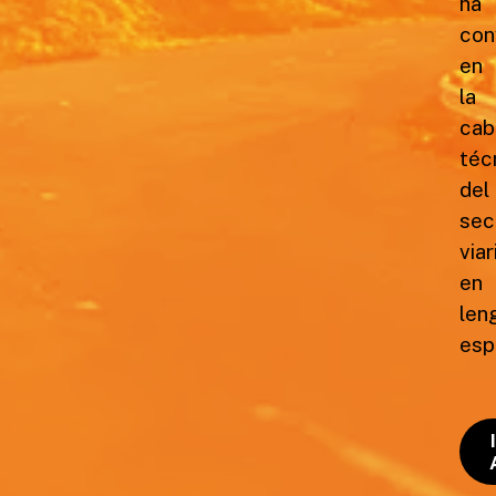
ha
con
en
la
cab
téc
del
sec
viar
en
len
esp