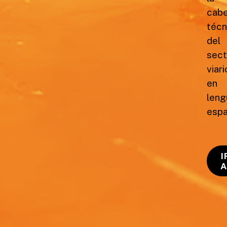
cab
técn
del
sect
viari
en
leng
espa
I
A