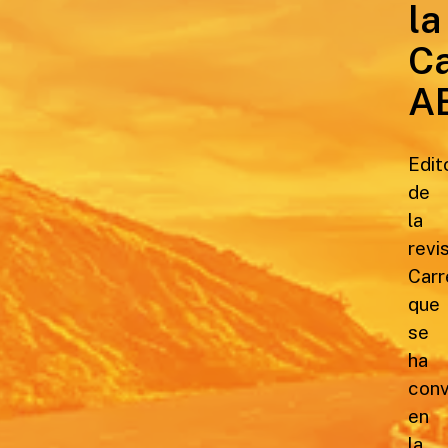
la
Ca
A
Edit
de
la
revi
Carr
que
se
ha
conv
en
la