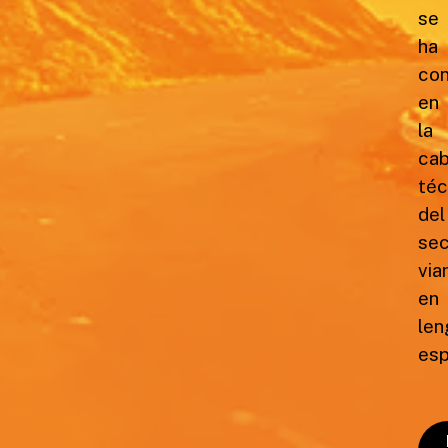
se
ha
con
en
la
ca
téc
del
sec
via
en
len
esp