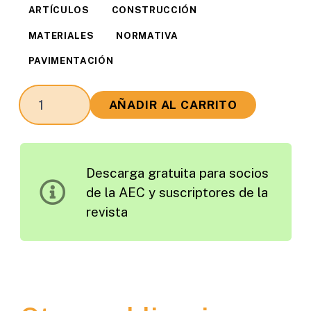
ARTÍCULOS
CONSTRUCCIÓN
MATERIALES
NORMATIVA
PAVIMENTACIÓN
Recomendaciones
AÑADIR AL CARRITO
de
Proyecto
y
Descarga gratuita para socios
Construcción
de la AEC y suscriptores de la
de
revista
Firmes
y
Pavimentos
de
la
Junta