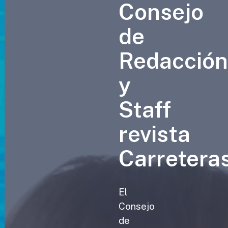
Consejo
de
Redacció
y
Staff
revista
Carretera
El
Consejo
de