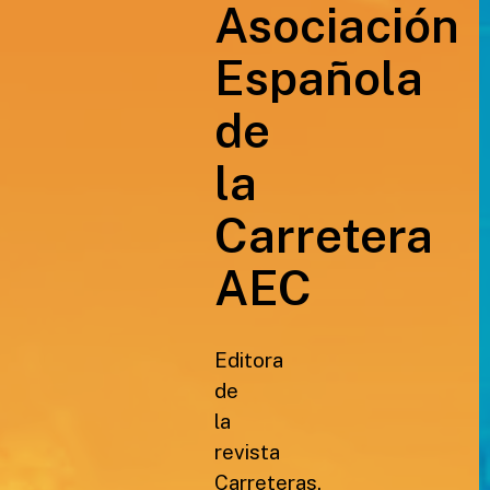
Asociación
Española
de
la
Carretera
AEC
Editora
de
la
revista
Carreteras,