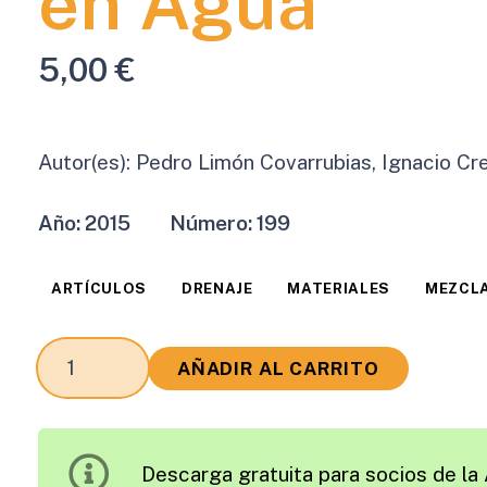
en Agua
5,00
€
Autor(es):
Pedro Limón Covarrubias, Ignacio C
Año:
2015
Número:
199
ARTÍCULOS
DRENAJE
MATERIALES
MEZCLA
Pérdida
AÑADIR AL CARRITO
de
Módulo
Resiliente
Descarga gratuita para socios de la 
de