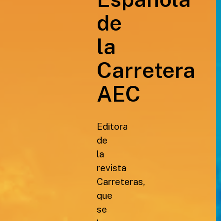
de
la
Carretera
AEC
Editora
de
la
revista
Carreteras,
que
se