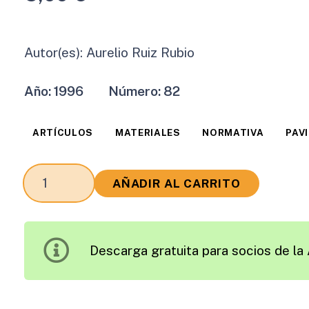
Autor(es):
Aurelio Ruiz Rubio
Año:
1996
Número:
82
ARTÍCULOS
MATERIALES
NORMATIVA
PAV
Nuevas
AÑADIR AL CARRITO
Prescripciones
Españolas
sobre
Descarga gratuita para socios de la 
Ligantes
Modificados
cantidad