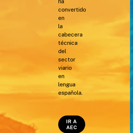
ha
convertido
en
la
cabecera
técnica
del
sector
viario
en
lengua
española.
IR A
AEC