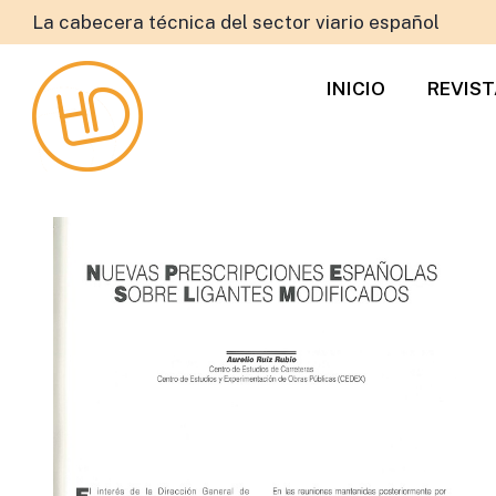
La cabecera técnica del sector viario español
INICIO
REVIS