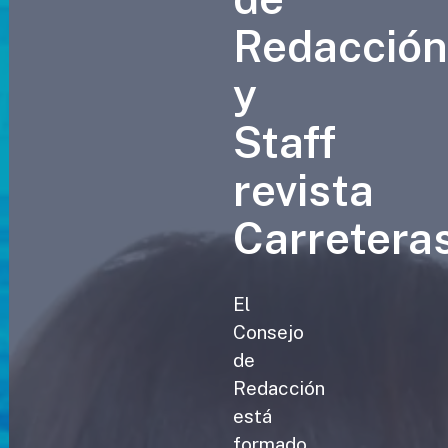
Redacció
y
Staff
revista
Carretera
El
Consejo
de
Redacción
está
formado