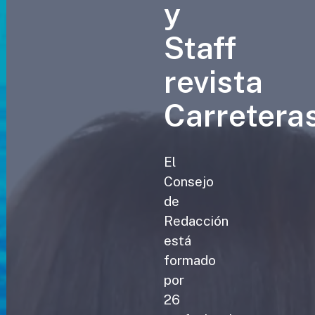
y
Staff
revista
Carretera
El
Consejo
de
Redacción
está
formado
por
26