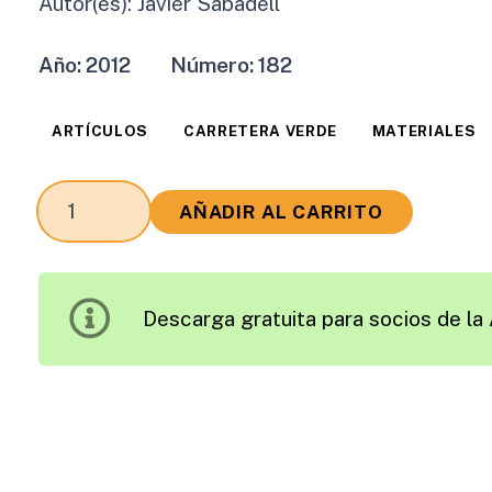
Autor(es):
Javier Sabadell
Año:
2012
Número:
182
ARTÍCULOS
CARRETERA VERDE
MATERIALES
Nubes
AÑADIR AL CARRITO
Volando
sobre
Carreteras
Descarga gratuita para socios de la 
de
Zinc
cantidad