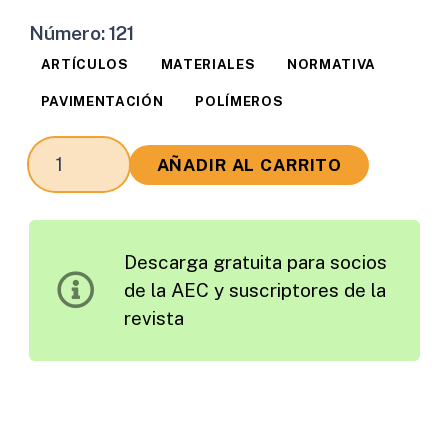
Número:
121
ARTÍCULOS
MATERIALES
NORMATIVA
PAVIMENTACIÓN
POLÍMEROS
Normativa
AÑADIR AL CARRITO
Europea
de
los
Descarga gratuita para socios
Betunes
de la AEC y suscriptores de la
Modificados
revista
con
Polímeros
(BMP).
Presente
y