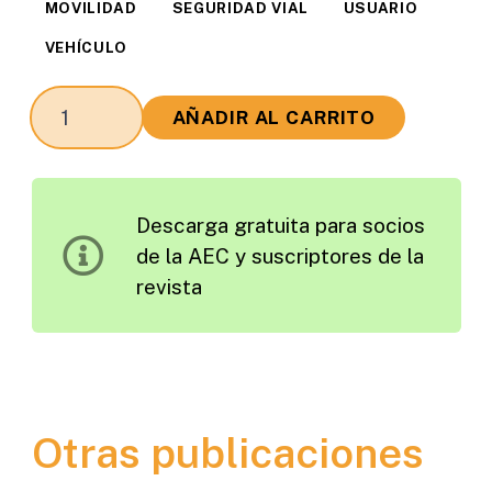
MOVILIDAD
SEGURIDAD VIAL
USUARIO
VEHÍCULO
Movilidad
AÑADIR AL CARRITO
Segura:
Experiencias
del
Descarga gratuita para socios
Transporte
de la AEC y suscriptores de la
no
revista
Motorizado
en
Latinoamérica
cantidad
Otras publicaciones