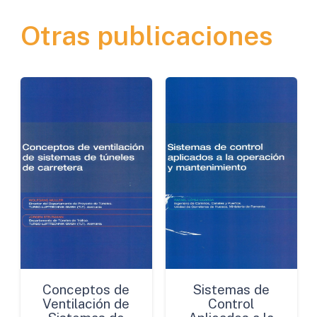
Superficies
Otras publicaciones
Fresadas
en
Refuerzos
Asfálticos
cantidad
Conceptos de
Sistemas de
Ventilación de
Control