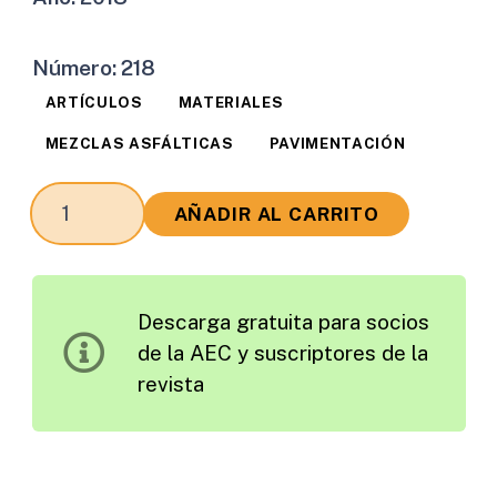
Número:
218
ARTÍCULOS
MATERIALES
MEZCLAS ASFÁLTICAS
PAVIMENTACIÓN
Modelo
AÑADIR AL CARRITO
para
Correción
del
Descarga gratuita para socios
Dosaje
de la AEC y suscriptores de la
de
revista
Riegos
de
Liga
sobre