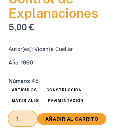
Explanaciones
5,00
€
Autor(es):
Vicente Cuellar
Año:
1990
Número:
45
ARTÍCULOS
CONSTRUCCIÓN
MATERIALES
PAVIMENTACIÓN
Métodos
AÑADIR AL CARRITO
Habituales