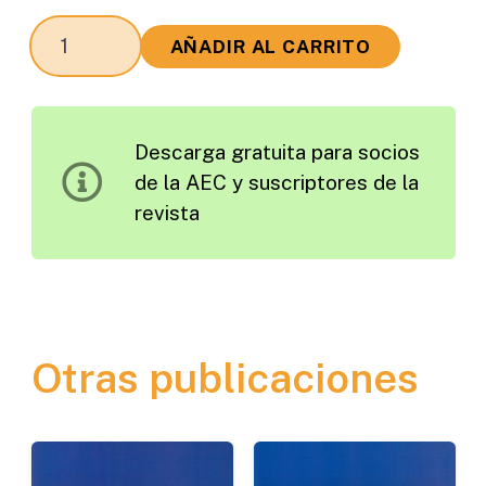
Metodología
AÑADIR AL CARRITO
para
el
Estudio
Descarga gratuita para socios
y
de la AEC y suscriptores de la
la
revista
Formulación
de
Microaglomerados
en
frío
Otras publicaciones
cantidad