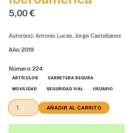
5,00
€
Autor(es):
Antonio Lucas, Jorge Castellanos
Año:
2019
Número:
224
ARTÍCULOS
CARRETERA SEGURA
MOVILIDAD
SEGURIDAD VIAL
USUARIO
Los
AÑADIR AL CARRITO
Retos
de
la