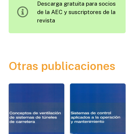
Descarga gratuita para socios
Seguridad
de la AEC y suscriptores de la
Vial
revista
en
Iberoamérica
cantidad
Otras publicaciones