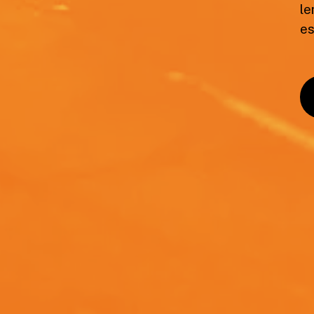
le
es