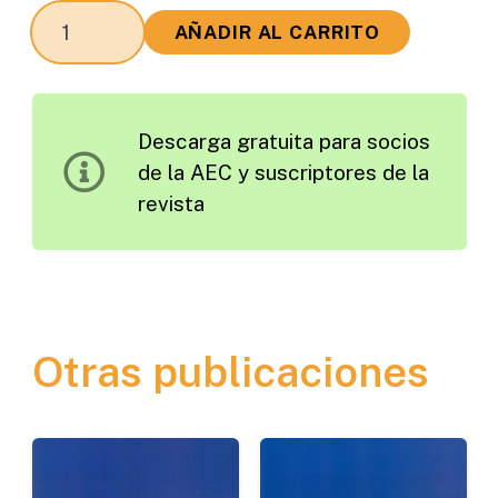
Las
AÑADIR AL CARRITO
Mezclas
a
Baja
Descarga gratuita para socios
Energía
de la AEC y suscriptores de la
EBE
revista
y
Baja
Temperatura
EBT
cantidad
Otras publicaciones