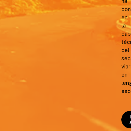
ha
con
en
la
cab
téc
del
sec
viar
en
len
esp