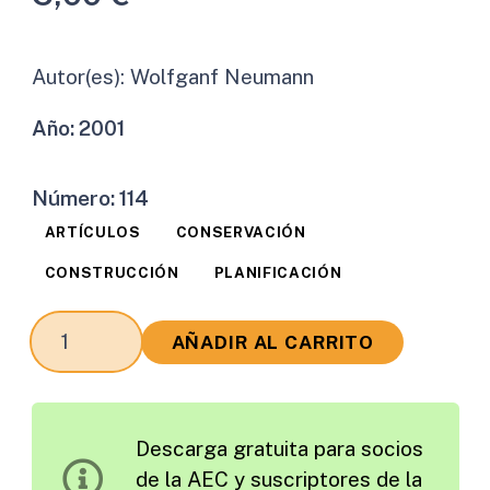
Autor(es):
Wolfganf Neumann
Año:
2001
Número:
114
ARTÍCULOS
CONSERVACIÓN
CONSTRUCCIÓN
PLANIFICACIÓN
Las
AÑADIR AL CARRITO
Carreteras
en
Alemania
Descarga gratuita para socios
cantidad
de la AEC y suscriptores de la