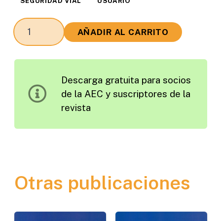
SEGURIDAD VIAL
USUARIO
La
AÑADIR AL CARRITO
Incidencia
de
la
Descarga gratuita para socios
Velocidad
de la AEC y suscriptores de la
en
revista
los
Accidentes
de
Tráfico.
Medidas
Otras publicaciones
para
su
Reducción*
cantidad