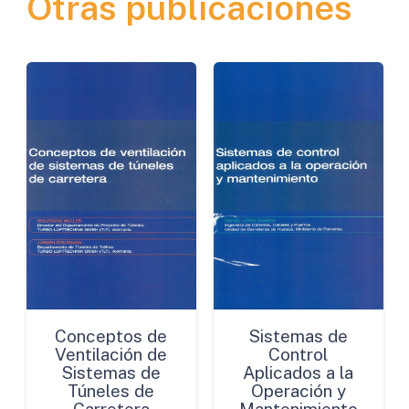
Otras publicaciones
Concepto
Asfalto
4.0
cantidad
Conceptos de
Sistemas de
Ventilación de
Control
Sistemas de
Aplicados a la
Túneles de
Operación y
Carretera
Mantenimiento