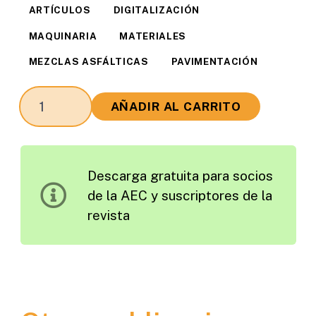
ARTÍCULOS
DIGITALIZACIÓN
MAQUINARIA
MATERIALES
MEZCLAS ASFÁLTICAS
PAVIMENTACIÓN
La
AÑADIR AL CARRITO
Evolución
en
la
Descarga gratuita para socios
Maquinaria
de la AEC y suscriptores de la
de
revista
Pavimentación.
Los
Nuevos
Desarrollos
y
el