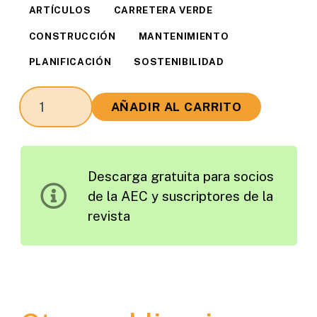
ARTÍCULOS
CARRETERA VERDE
CONSTRUCCIÓN
MANTENIMIENTO
PLANIFICACIÓN
SOSTENIBILIDAD
La
AÑADIR AL CARRITO
Consideración
del
Medio
Descarga gratuita para socios
Ambiente
de la AEC y suscriptores de la
en
revista
la
Planificación,
Construcción
y
Mantenimiento
de