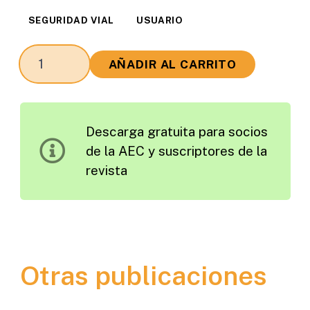
SEGURIDAD VIAL
USUARIO
La
AÑADIR AL CARRITO
Confianza
del
Consumidor
Descarga gratuita para socios
y
de la AEC y suscriptores de la
la
revista
Seguridad
Vial,
o
la
Breve
Otras publicaciones
Historia
del
que