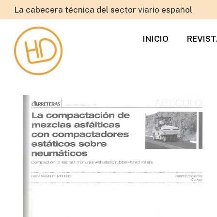
La cabecera técnica del sector viario español
INICIO
REVIS