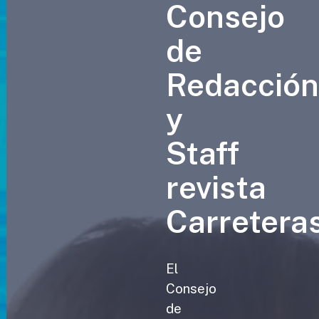
Consejo
de
Redacció
y
Staff
revista
Carretera
El
Consejo
de