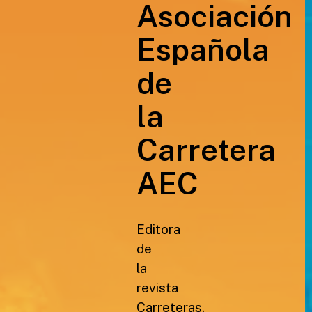
Asociación
Española
de
la
Carretera
AEC
Editora
de
la
revista
Carreteras,