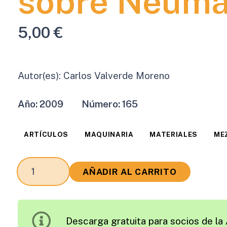
sobre Neumá
5,00
€
Autor(es):
Carlos Valverde Moreno
Año:
2009
Número:
165
ARTÍCULOS
MAQUINARIA
MATERIALES
ME
La
AÑADIR AL CARRITO
Compactación
de
Mezclas
Descarga gratuita para socios de la 
Asfálticas