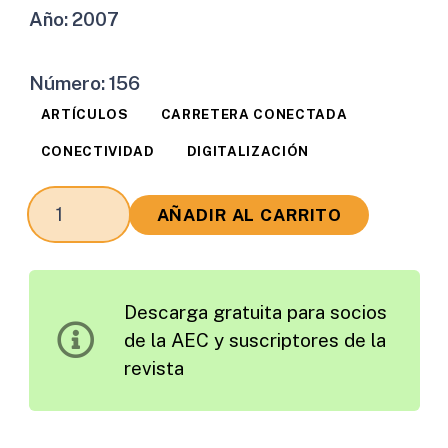
Año:
2007
Número:
156
ARTÍCULOS
CARRETERA CONECTADA
CONECTIVIDAD
DIGITALIZACIÓN
La
AÑADIR AL CARRITO
Administración
y
el
Descarga gratuita para socios
Programa
de la AEC y suscriptores de la
GNSS
revista
Europeo
(GALILEO
Y