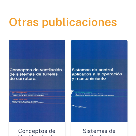
EGNOS).
Gestación
Otras publicaciones
del
Proyecto
y
Futuras
Aplicaciones
cantidad
Conceptos de
Sistemas de