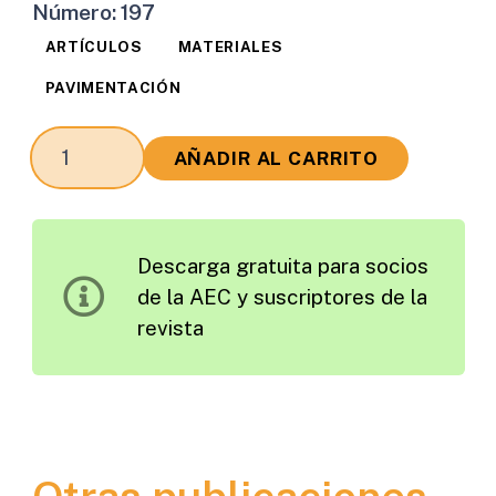
Número:
197
ARTÍCULOS
MATERIALES
PAVIMENTACIÓN
Influencia
AÑADIR AL CARRITO
de
la
Actividad
Descarga gratuita para socios
de
de la AEC y suscriptores de la
las
revista
Arcillas
en
la
Estabilización
de
Suelos