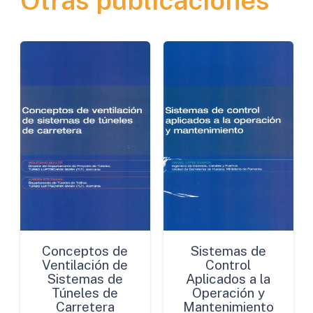
Otras publicaciones
con
Sales
Cuaternarias
de
Amonio
en
Cuba
cantidad
Conceptos de
Sistemas de
Ventilación de
Control
Sistemas de
Aplicados a la
Túneles de
Operación y
Carretera
Mantenimiento