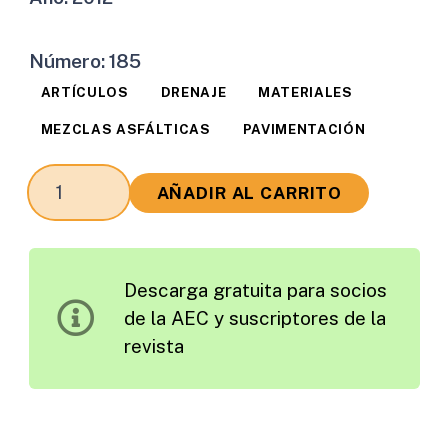
Número:
185
ARTÍCULOS
DRENAJE
MATERIALES
MEZCLAS ASFÁLTICAS
PAVIMENTACIÓN
Experiencias
AÑADIR AL CARRITO
en
la
Caracterización
Descarga gratuita para socios
de
de la AEC y suscriptores de la
Cementos
revista
Asfálticos
y
Agregados
empleando