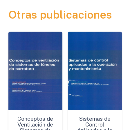
Energía
Otras publicaciones
Superficial
Libre
cantidad
Conceptos de
Sistemas de
Ventilación de
Control