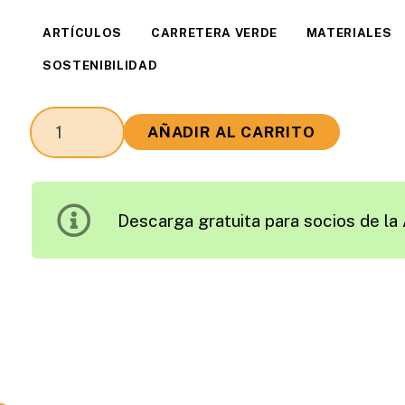
ARTÍCULOS
CARRETERA VERDE
MATERIALES
SOSTENIBILIDAD
Evaluación
AÑADIR AL CARRITO
del
Impacto
Ambiental
Descarga gratuita para socios de la 
en
una
Planta
de
Producción
de
Mezcla
Asfálticas