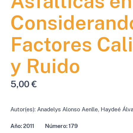
Asfálticas en
Considerando
Factores Cali
y Ruido
5,00
€
Autor(es):
Anadelys Alonso Aenlle, Haydeé Álvar
Año:
2011
Número:
179