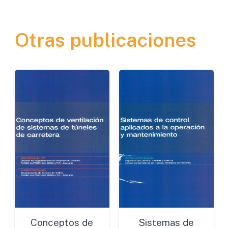
de
Suelos
Otras publicaciones
y
Materiales
Granulares
cantidad
Conceptos de
Sistemas de