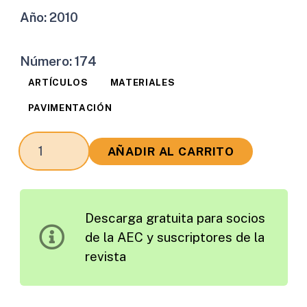
Año:
2010
Número:
174
ARTÍCULOS
MATERIALES
PAVIMENTACIÓN
Evaluación
AÑADIR AL CARRITO
de
Diferentes
Modelos
Descarga gratuita para socios
de
de la AEC y suscriptores de la
Predicción
revista
del
Módulo
Resiliente