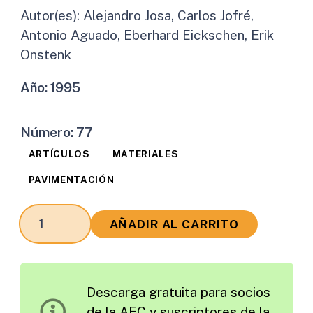
Autor(es):
Alejandro Josa, Carlos Jofré,
Antonio Aguado, Eberhard Eickschen, Erik
Onstenk
Año:
1995
Número:
77
ARTÍCULOS
MATERIALES
PAVIMENTACIÓN
Estudio
AÑADIR AL CARRITO
Experimental
y
Análisis
Descarga gratuita para socios
Estructural
de la AEC y suscriptores de la
de