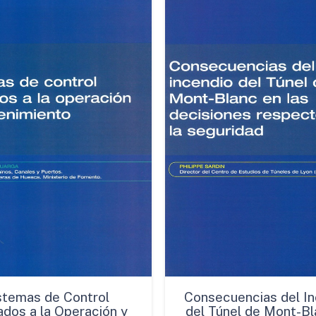
Alcídicas
cantidad
stemas de Control
Consecuencias del In
ados a la Operación y
del Túnel de Mont-Bl