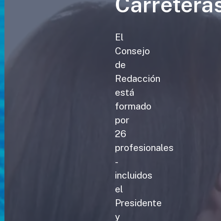
Carretera
El
Consejo
de
Redacción
está
formado
por
26
profesionales
-
incluidos
el
Presidente
y