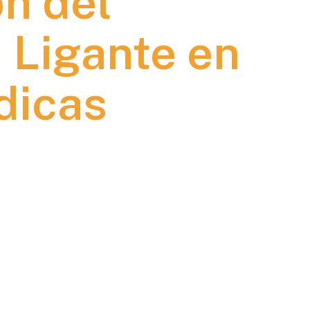
n del
 Ligante en
dicas