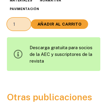
MATERIALES
NORMATIVA
PAVIMENTACIÓN
Estado
AÑADIR AL CARRITO
Actual
de
la
Descarga gratuita para socios
Normativa
de la AEC y suscriptores de la
Europea
revista
del
CEN
TC51.
Cementos
y
Otras publicaciones
Cales
de