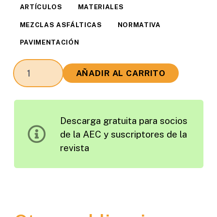
ARTÍCULOS
MATERIALES
MEZCLAS ASFÁLTICAS
NORMATIVA
PAVIMENTACIÓN
Estado
AÑADIR AL CARRITO
Actual
de
la
Descarga gratuita para socios
Normativa
de la AEC y suscriptores de la
Europea
revista
del
CEN
TC19/WG3.
Barreras
Emulsiones
Bituminosas