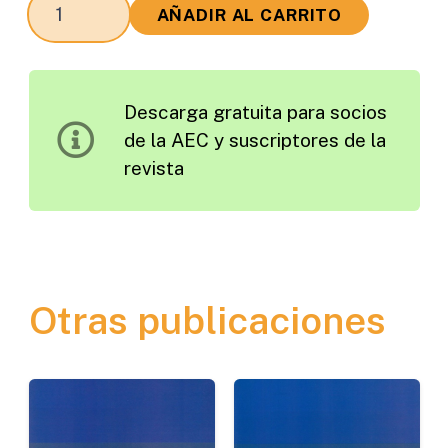
Estabilización
AÑADIR AL CARRITO
de
Suelos
con
Descarga gratuita para socios
Cal:
de la AEC y suscriptores de la
Actuaciones
revista
Previas
a
su
Ejecución
cantidad
Otras publicaciones