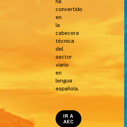
ha
convertido
en
la
cabecera
técnica
del
sector
viario
en
lengua
española.
IR A
AEC