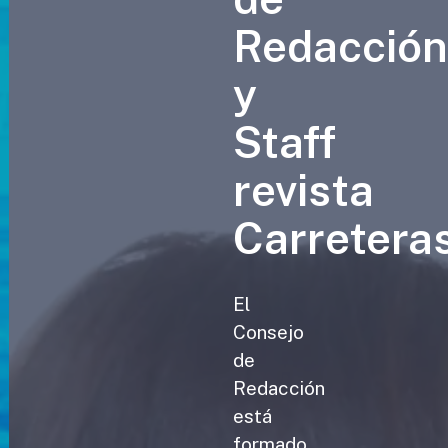
Redacció
y
Staff
revista
Carretera
El
Consejo
de
Redacción
está
formado