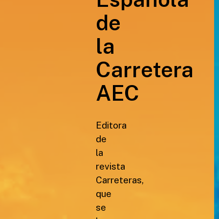
de
la
Carretera
AEC
Editora
de
la
revista
Carreteras,
que
se