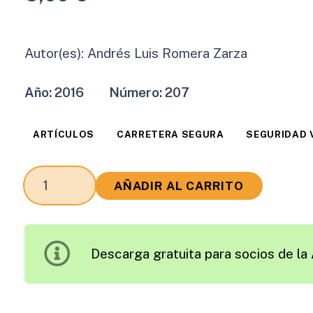
Autor(es):
Andrés Luis Romera Zarza
Año:
2016
Número:
207
ARTÍCULOS
CARRETERA SEGURA
SEGURIDAD 
España
AÑADIR AL CARRITO
2006-
2015:
¿La
Descarga gratuita para socios de la 
Década
Prodigiosa
de