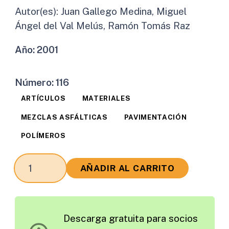
Autor(es):
Juan Gallego Medina, Miguel
Ángel del Val Melús, Ramón Tomás Raz
Año:
2001
Número:
116
ARTÍCULOS
MATERIALES
MEZCLAS ASFÁLTICAS
PAVIMENTACIÓN
POLÍMEROS
Envejecimiento
AÑADIR AL CARRITO
en
Laboratorio
de
Descarga gratuita para socios
Mezclas