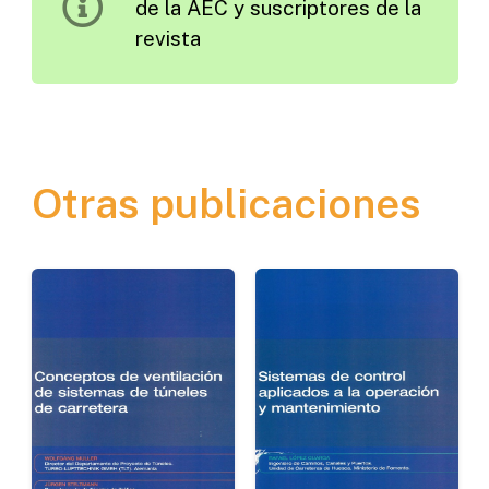
de la AEC y suscriptores de la
Asfálticas
revista
Fabricadas
con
Betunes-
Polímeros.
Aplicación
Otras publicaciones
al
Estudio
de
un
Caso
cantidad