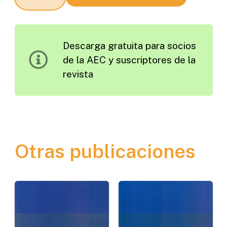
de
Adherencia
Resistentes
Descarga gratuita para socios
al
de la AEC y suscriptores de la
Tráfico
revista
de
Obra
cantidad
Otras publicaciones