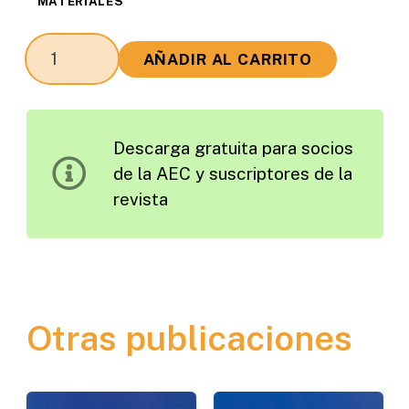
MATERIALES
El
AÑADIR AL CARRITO
Proyecto
Europeo
Petrus
Descarga gratuita para socios
de
de la AEC y suscriptores de la
Automatización
revista
de
las
Plantas
de
Machaqueo
Otras publicaciones
cantidad