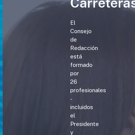
Carretera
El
Consejo
de
Redacción
está
formado
por
26
profesionales
-
incluidos
el
Presidente
y