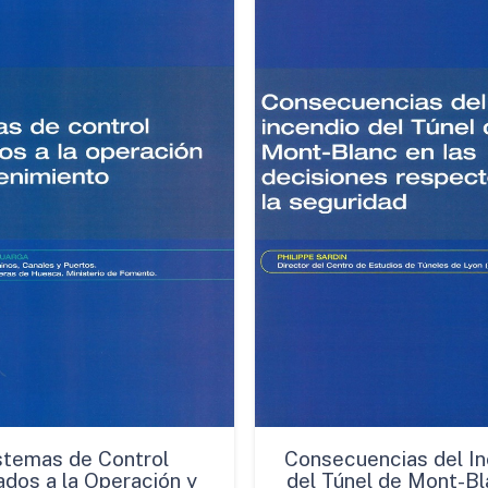
Empleo(*)
cantidad
stemas de Control
Consecuencias del In
ados a la Operación y
del Túnel de Mont-Bl