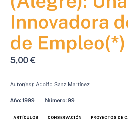
(Alegre): Una
Innovadora d
de Empleo(*)
5,00
€
Autor(es):
Adolfo Sanz Martínez
Año:
1999
Número:
99
ARTÍCULOS
CONSERVACIÓN
PROYECTOS DE 