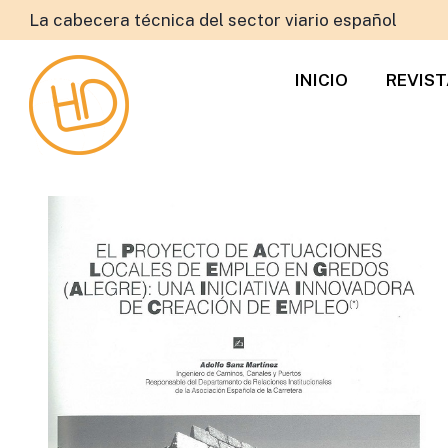
La cabecera técnica del sector viario español
INICIO
REVIS