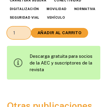
CARRETERA SEGURA
CONECTIVIDAD
DIGITALIZACIÓN
MOVILIDAD
NORMATIVA
SEGURIDAD VIAL
VEHÍCULO
El
AÑADIR AL CARRITO
Proyecto
AUTOCITS,
un
Descarga gratuita para socios
Estudio
de la AEC y suscriptores de la
para
revista
la
Adopción
de
la
Conducción
Otras publicaciones
Autónoma