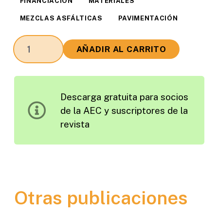
FINANCIACIÓN
MATERIALES
MEZCLAS ASFÁLTICAS
PAVIMENTACIÓN
El
AÑADIR AL CARRITO
Programa
Estratégico
de
Descarga gratuita para socios
Investigación
de la AEC y suscriptores de la
en
revista
Carreteras
(SHRP)
en
Estados
Unidos
Otras publicaciones
cantidad