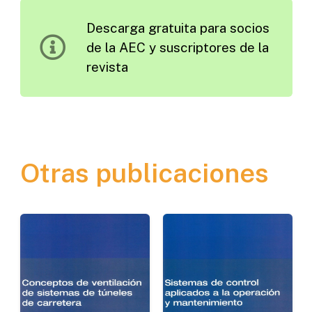
Refuerzo
Descarga gratuita para socios
de
de la AEC y suscriptores de la
Firmes
revista
Flexibles
cantidad
Otras publicaciones