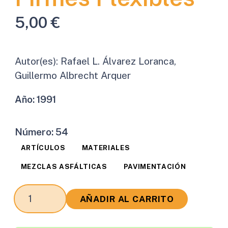
5,00
€
Autor(es):
Rafael L. Álvarez Loranca,
Guillermo Albrecht Arquer
Año:
1991
Número:
54
ARTÍCULOS
MATERIALES
MEZCLAS ASFÁLTICAS
PAVIMENTACIÓN
El
AÑADIR AL CARRITO
Cálculo
del