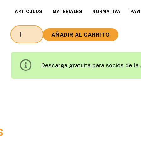
ARTÍCULOS
MATERIALES
NORMATIVA
PAV
Consideraciones
AÑADIR AL CARRITO
Prácticas
y
Fundamentales
Descarga gratuita para socios de la 
sobre
el
Establecimiento
de
Especificaciones
para
Ligantes
s
Convencionales
y