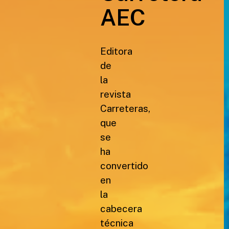
AEC
Editora
de
la
revista
Carreteras,
que
se
ha
convertido
en
la
cabecera
técnica