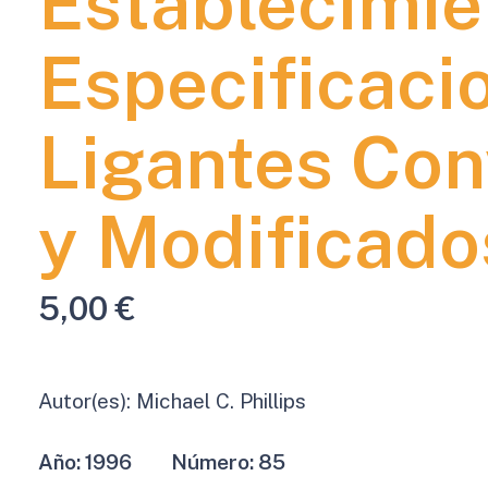
Establecimie
Especificaci
Ligantes Con
y Modificado
5,00
€
Autor(es):
Michael C. Phillips
Año:
1996
Número:
85