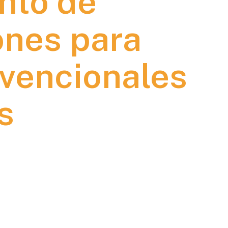
nto de
ones para
vencionales
s