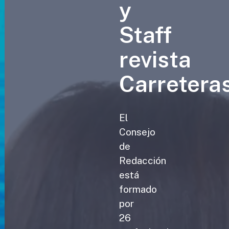
y
Staff
revista
Carretera
El
Consejo
de
Redacción
está
formado
por
26