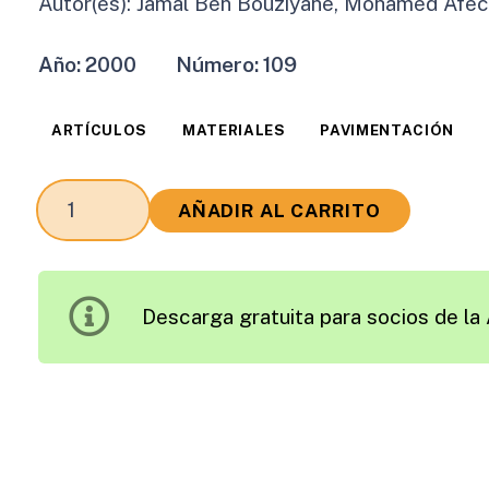
Autor(es):
Jamal Ben Bouziyane, Mohamed Afec
Año:
2000
Número:
109
ARTÍCULOS
MATERIALES
PAVIMENTACIÓN
Comportamiento
AÑADIR AL CARRITO
a
Fatiga
de
Descarga gratuita para socios de la 
las
Zahorras
cantidad