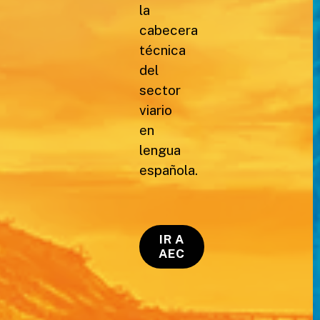
la
cabecera
técnica
del
sector
viario
en
lengua
española.
IR A
AEC