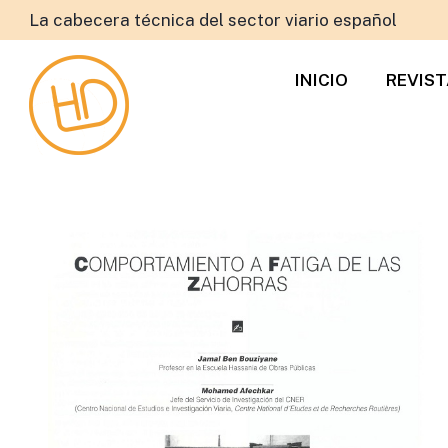
La cabecera técnica del sector viario español
INICIO
REVIS