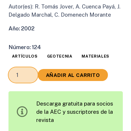
Autor(es):
R. Tomás Jover, A. Cuenca Payá, J.
Delgado Marchal, C. Domenech Morante
Año:
2002
Número:
124
ARTÍCULOS
GEOTECNIA
MATERIALES
Auscultación
AÑADIR AL CARRITO
de
Terraplenes
Mediante
Descarga gratuita para socios
Línea
de la AEC y suscriptores de la
Continua
revista
de
Asientos