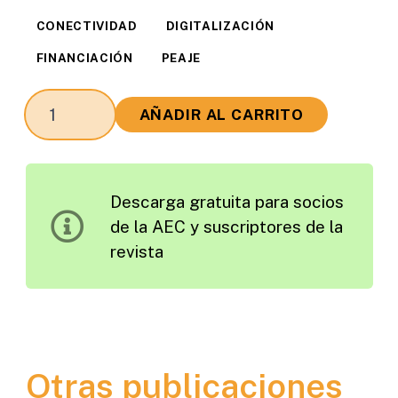
CONECTIVIDAD
DIGITALIZACIÓN
FINANCIACIÓN
PEAJE
Aplicación
AÑADIR AL CARRITO
del
Sistema
GNSS/Galileo
Descarga gratuita para socios
para
de la AEC y suscriptores de la
el
revista
Pago
por
Uso
de
Infraestructuras
Otras publicaciones
cantidad