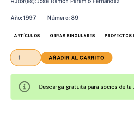
Autor(es):
José Ramón Paramio Fernández
Año:
1997
Número:
89
ARTÍCULOS
OBRAS SINGULARES
PROYECTOS 
Una
AÑADIR AL CARRITO
Obra
Singular:
La
Descarga gratuita para socios de la 
M-
40
cantidad