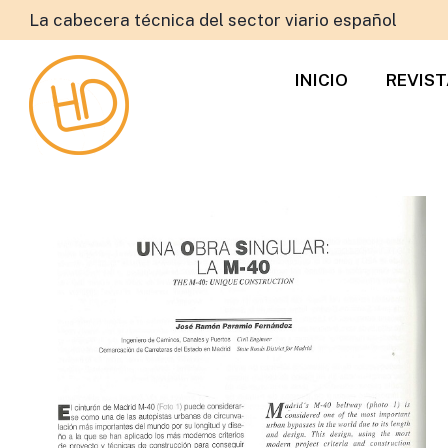
La cabecera técnica del sector viario español
INICIO
REVIS