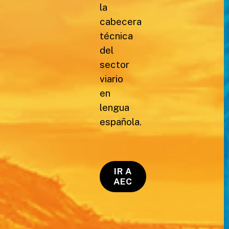
la
cabecera
técnica
del
sector
viario
en
lengua
española.
IR A
AEC