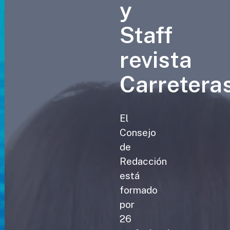
y
Staff
revista
Carretera
El
Consejo
de
Redacción
está
formado
por
26